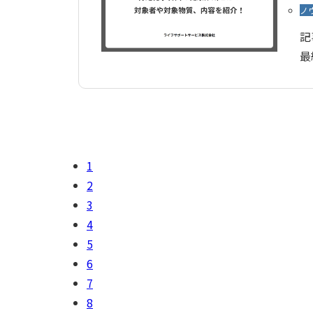
ノ
記
最
1
2
3
4
5
6
7
8