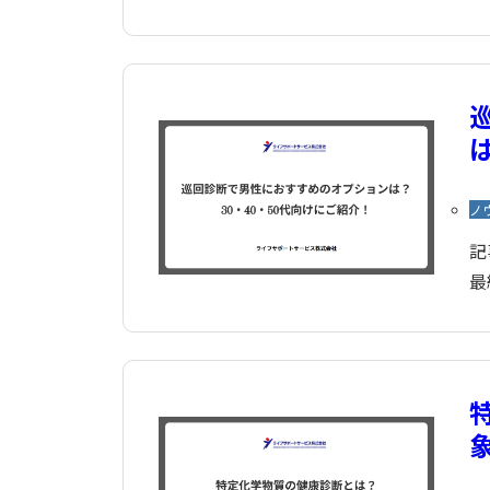
ノ
記
最