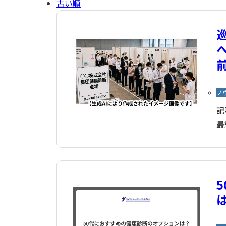
古い順
ノ
記
最